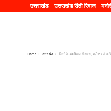
उत्तराखंड
उत्तराखंड रीती रिवाज
मनो
You are here:
Home
उत्तराखंड
टिहरी के बचेलीखाल में हादसा, श्रीनगर से ऋषिकेश आ रही बस के हुए ब्रेक फेल, अनियंत्रित होकर सड़क