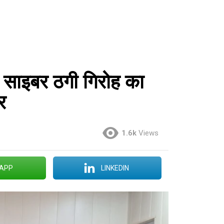
 साइबर ठगी गिरोह का
र
1.6k
Views
APP
LINKEDIN