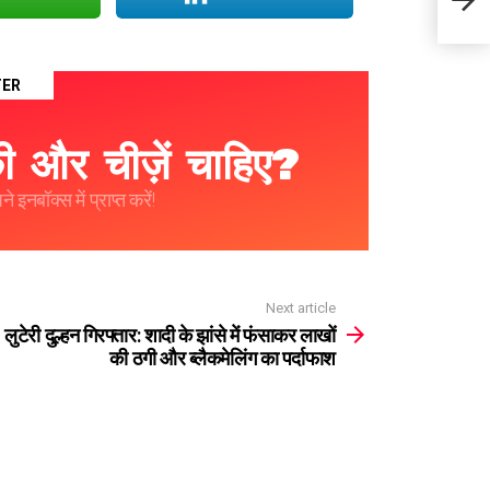
ठगी और
TER
 और चीज़ें चाहिए?
 इनबॉक्स में प्राप्त करें!
Next article
लुटेरी दुल्हन गिरफ्तार: शादी के झांसे में फंसाकर लाखों
की ठगी और ब्लैकमेलिंग का पर्दाफाश