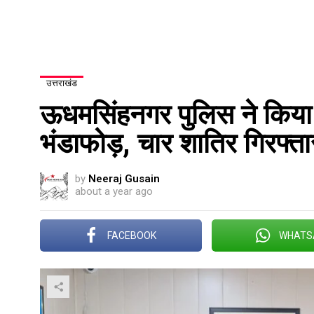
उत्तराखंड
ऊधमसिंहनगर पुलिस ने किया
भंडाफोड़, चार शातिर गिरफ्ता
by
Neeraj Gusain
about a year ago
FACEBOOK
WHATS