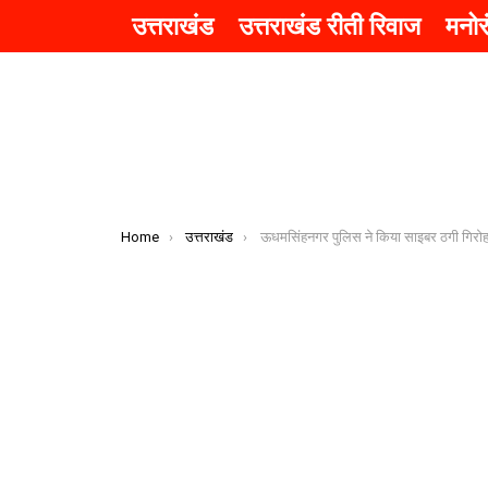
उत्तराखंड
उत्तराखंड रीती रिवाज
मनो
You are here:
Home
उत्तराखंड
ऊधमसिंहनगर पुलिस ने किया साइबर ठगी गिरोह का भंडाफोड़, चार शातिर ग