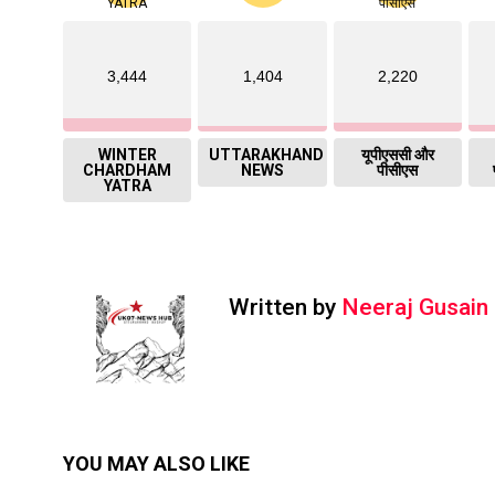
3,444
1,404
2,220
WINTER
UTTARAKHAND
यूपीएससी और
CHARDHAM
NEWS
पीसीएस
YATRA
Written by
Neeraj Gusain
YOU MAY ALSO LIKE