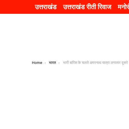
उत्तराखंड
उत्तराखंड रीती रिवाज
मनो
You are here:
Home
भारत
भारी बारिश के चलते अमरनाथ यात्रा लगातार दूसरे दिन भी स्थगित – AMARNATH YATRA