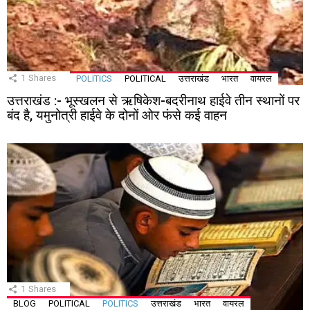
1
Shares
POLITICS
POLITICAL
उत्तराखंड
भारत
वायरल
उत्तराखंड :- भूस्खलन से ऋषिकेश-बदरीनाथ हाईवे तीन स्थानों पर
बंद है, यमुनोत्री हाईवे के दोनों ओर फंसे कई वाहन
1
Shares
BLOG
POLITICAL
POLITICS
उत्तराखंड
भारत
वायरल