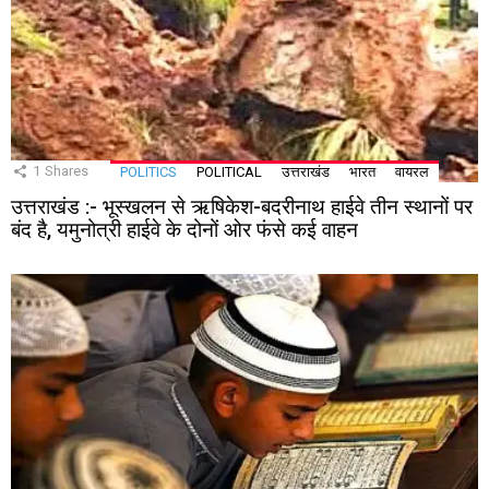
1
Shares
POLITICS
POLITICAL
उत्तराखंड
भारत
वायरल
उत्तराखंड :- भूस्खलन से ऋषिकेश-बदरीनाथ हाईवे तीन स्थानों पर
बंद है, यमुनोत्री हाईवे के दोनों ओर फंसे कई वाहन