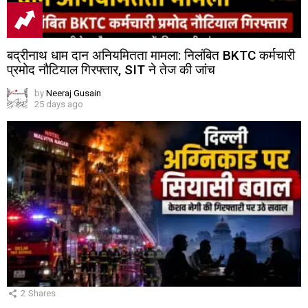
बद्रीनाथ धाम दान अनियमितता मामला: निलंबित BKTC कर्मचारी
प्रमोद नौटियाल गिरफ्तार, SIT ने तेज की जांच
by
Neeraj Gusain
25 days ago
2
Shares