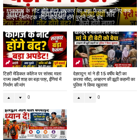
**कागज के नोट होंगे बंद? सरकार का बड़ा फैसला, जानिए कब
आएंगे प्लास्टिक नोट और क्या होंगे पुराने नोट बंद
टिहरी मेडिकल कॉलेज पर सांसद माला
देहरादून: मां ने ही 15 वर्षीय बेटी का
राज्य लक्ष्मी शाह का बड़ा पत्र, ईंगियां में
कराया सौदा, अपहरण की झूठी कहानी का
निर्माण की मांग
पुलिस ने किया खुलासा
0
0