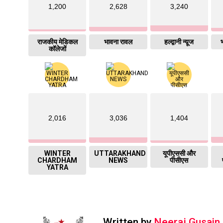
1,200
2,628
3,240
राजकीय मेडिकल
भावना रावल
हल्द्वानी न्य़ूज
भ
कॉलेजों
2,016
3,036
1,404
WINTER
UTTARAKHAND
यूपीएससी और
CHARDHAM
NEWS
पीसीएस
YATRA
Written by
Neeraj Gusain