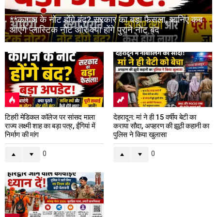
**कागज के नोट होंगे बंद? सरकार का बड़ा फैसला, जानिए कब
आएंगे प्लास्टिक नोट और क्या होंगे पुराने नोट बंद
टिहरी मेडिकल कॉलेज पर सांसद माला
देहरादून: मां ने ही 15 वर्षीय बेटी का
राज्य लक्ष्मी शाह का बड़ा पत्र, ईंगियां में
कराया सौदा, अपहरण की झूठी कहानी का
निर्माण की मांग
पुलिस ने किया खुलासा
0
0