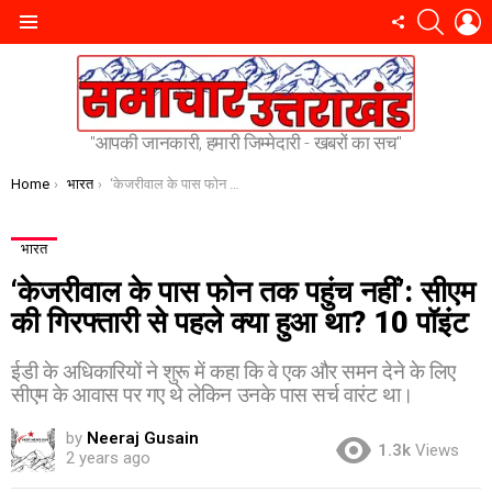
SEARC
L
FOLLOW
Menu
US
"आपकी जानकारी, हमारी जिम्मेदारी - खबरों का सच"
You are here:
Home
भारत
‘केजरीवाल के पास फोन तक पहुंच नहीं’: सीएम की गिरफ्तारी से पहले क्या हुआ था? 10 पॉइंट
भारत
‘केजरीवाल के पास फोन तक पहुंच नहीं’: सीएम
की गिरफ्तारी से पहले क्या हुआ था? 10 पॉइंट
ईडी के अधिकारियों ने शुरू में कहा कि वे एक और समन देने के लिए
सीएम के आवास पर गए थे लेकिन उनके पास सर्च वारंट था।
by
Neeraj Gusain
1.3k
Views
2 years ago