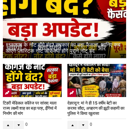
**कागज के नोट होंगे बंद? सरकार का बड़ा फैसला, जानिए कब
आएंगे प्लास्टिक नोट और क्या होंगे पुराने नोट बंद
टिहरी मेडिकल कॉलेज पर सांसद माला
देहरादून: मां ने ही 15 वर्षीय बेटी का
राज्य लक्ष्मी शाह का बड़ा पत्र, ईंगियां में
कराया सौदा, अपहरण की झूठी कहानी का
निर्माण की मांग
पुलिस ने किया खुलासा
0
0