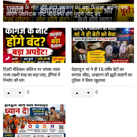
**कागज के नोट होंगे बंद? सरकार का बड़ा फैसला, जानिए कब
आएंगे प्लास्टिक नोट और क्या होंगे पुराने नोट बंद
टिहरी मेडिकल कॉलेज पर सांसद माला
देहरादून: मां ने ही 15 वर्षीय बेटी का
राज्य लक्ष्मी शाह का बड़ा पत्र, ईंगियां में
कराया सौदा, अपहरण की झूठी कहानी का
निर्माण की मांग
पुलिस ने किया खुलासा
0
0