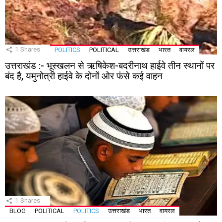
1
Shares
POLITICS
POLITICAL
उत्तराखंड
भारत
वायरल
उत्तराखंड :- भूस्खलन से ऋषिकेश-बदरीनाथ हाईवे तीन स्थानों पर
बंद है, यमुनोत्री हाईवे के दोनों ओर फंसे कई वाहन
1
Shares
BLOG
POLITICAL
POLITICS
उत्तराखंड
भारत
वायरल