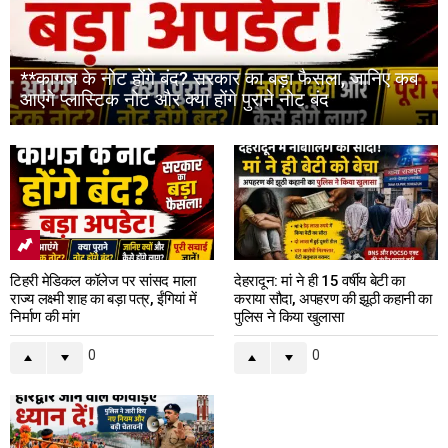
**कागज के नोट होंगे बंद? सरकार का बड़ा फैसला, जानिए कब
आएंगे प्लास्टिक नोट और क्या होंगे पुराने नोट बंद
टिहरी मेडिकल कॉलेज पर सांसद माला
देहरादून: मां ने ही 15 वर्षीय बेटी का
राज्य लक्ष्मी शाह का बड़ा पत्र, ईंगियां में
कराया सौदा, अपहरण की झूठी कहानी का
निर्माण की मांग
पुलिस ने किया खुलासा
0
0