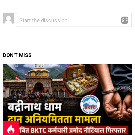
Leave
Comment
*
a
Reply
DON'T MISS