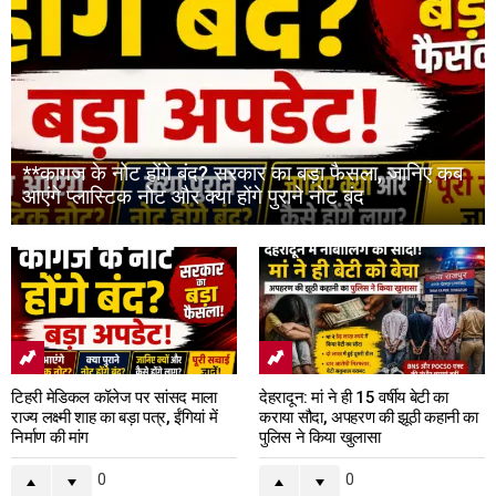
**कागज के नोट होंगे बंद? सरकार का बड़ा फैसला, जानिए कब
आएंगे प्लास्टिक नोट और क्या होंगे पुराने नोट बंद
टिहरी मेडिकल कॉलेज पर सांसद माला
देहरादून: मां ने ही 15 वर्षीय बेटी का
राज्य लक्ष्मी शाह का बड़ा पत्र, ईंगियां में
कराया सौदा, अपहरण की झूठी कहानी का
निर्माण की मांग
पुलिस ने किया खुलासा
0
0