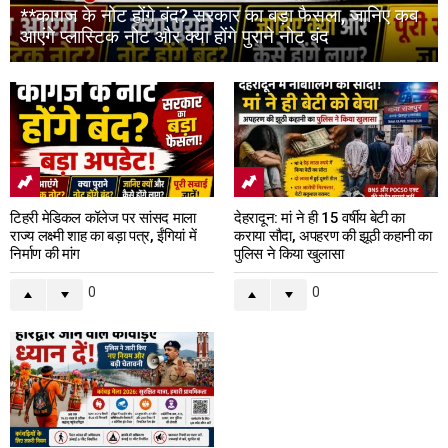
**कागज के नोट होंगे बंद? सरकार का बड़ा फैसला, जानिए कब
आएंगे प्लास्टिक नोट और क्या होंगे पुराने नोट बंद
टिहरी मेडिकल कॉलेज पर सांसद माला
देहरादून: मां ने ही 15 वर्षीय बेटी का
राज्य लक्ष्मी शाह का बड़ा पत्र, ईंगियां में
कराया सौदा, अपहरण की झूठी कहानी का
निर्माण की मांग
पुलिस ने किया खुलासा
0
0