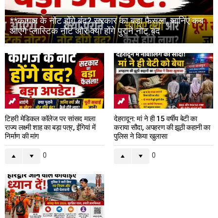
**कागज के नोट होंगे बंद? सरकार का बड़ा फैसला, जानिए कब
आएंगे प्लास्टिक नोट और क्या होंगे पुराने नोट बंद
टिहरी मेडिकल कॉलेज पर सांसद माला
देहरादून: मां ने ही 15 वर्षीय बेटी का
राज्य लक्ष्मी शाह का बड़ा पत्र, ईंगियां में
कराया सौदा, अपहरण की झूठी कहानी का
निर्माण की मांग
पुलिस ने किया खुलासा
0
0