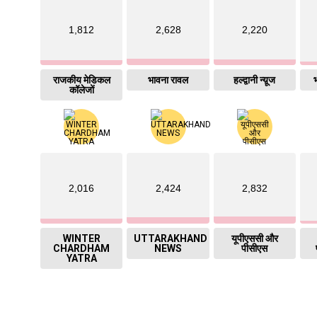
1,812
2,628
2,220
राजकीय मेडिकल
भावना रावल
हल्द्वानी न्य़ूज
भ
कॉलेजों
2,016
2,424
2,832
WINTER
UTTARAKHAND
यूपीएससी और
CHARDHAM
NEWS
पीसीएस
YATRA