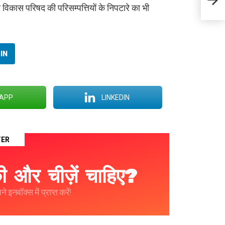
मीटर ह
िकास परिषद की परिसम्पत्तियों के निपटारे का भी
IN
APP
LINKEDIN
TER
 और चीज़ें चाहिए?
 इनबॉक्स में प्राप्त करें!