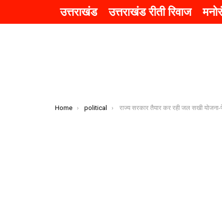
उत्तराखंड
उत्तराखंड रीती रिवाज
मनो
You are here:
Home
political
राज्य सरकार तैयार कर रही जल सखी योजना-पेयजल आपूर्ति का काम महिला स्वयं सहायता समूहों को सौंपने की