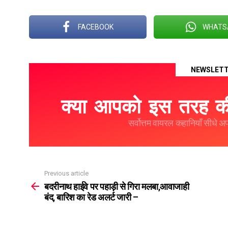
FACEBOOK
WHATS
NEWSLET
क्या आपको इस तरह की
सर्वोत्तम वायरल कहानियाँ सीधे अपने
Previous article
See
more
बदरीनाथ हाईवे पर पहाड़ी से गिरा मलबा,आवाजाही
बंद, बारिश का रेड अलर्ट जारी –