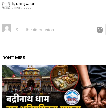
by
Neeraj Gusain
3 months ago
Leave
Comment
*
a
Reply
DON'T MISS