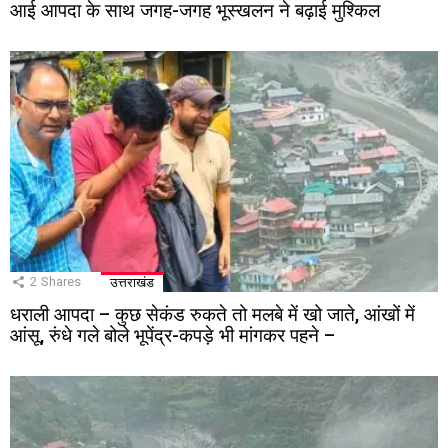
आई आपदा के साथ जगह-जगह भूस्खलन ने बढ़ाई मुश्किल
2
Shares
उत्तराखंड
धराली आपदा – कुछ सेकंड रुकते तो मलबे में खो जाते, आंखों में
आंसू, रुंधे गले बोले भूपेंद्र-कपड़े भी मांगकर पहने –