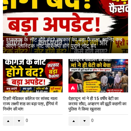
**कागज के नोट होंगे बंद? सरकार का बड़ा फैसला, जानिए कब
आएंगे प्लास्टिक नोट और क्या होंगे पुराने नोट बंद
टिहरी मेडिकल कॉलेज पर सांसद माला
देहरादून: मां ने ही 15 वर्षीय बेटी का
राज्य लक्ष्मी शाह का बड़ा पत्र, ईंगियां में
कराया सौदा, अपहरण की झूठी कहानी का
निर्माण की मांग
पुलिस ने किया खुलासा
0
0