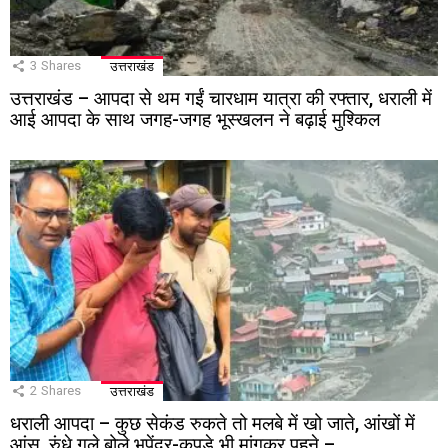
3
Shares
उत्तराखंड
उत्तराखंड – आपदा से थम गईं चारधाम यात्रा की रफ्तार, धराली में
आई आपदा के साथ जगह-जगह भूस्खलन ने बढ़ाई मुश्किल
2
Shares
उत्तराखंड
धराली आपदा – कुछ सेकंड रुकते तो मलबे में खो जाते, आंखों में
आंसू, रुंधे गले बोले भूपेंद्र-कपड़े भी मांगकर पहने –