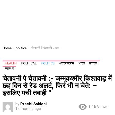
You are here:
Home
political
चेतावनी पे चेतावनी :- जम्मूकश्मीर किश्तवाड़ में छह दिन से रेड अलर्ट, फिर भी न चेते: – इसलिए मची तबाही “
HEALTH
POLITICAL
POLITICS
अंतरराष्ट्रीय
भारत
वायरल
स्वास्थ्य
चेतावनी पे चेतावनी :- जम्मूकश्मीर किश्तवाड़ में
छह दिन से रेड अलर्ट, फिर भी न चेते: –
इसलिए मची तबाही “
by
Prachi Saklani
1.1k
Views
12 months ago